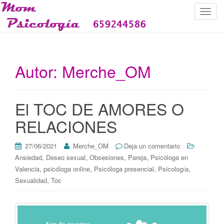
C
a
m
b
i
Autor:
Merche_OM
a
r
n
El TOC DE AMORES O
a
v
RELACIONES
e
g
27/06/2021
Merche_OM
Deja un comentario
a
,
,
,
,
Ansiedad
Deseo sexual
Obsesiones
Pareja
Psicóloga en
c
,
,
,
,
Valencia
psicóloga online
Psicóloga presencial
Psicología
i
,
Sexualidad
Toc
ó
n