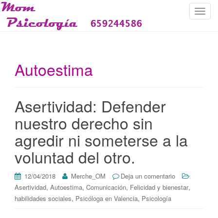
C
a
m
b
i
Autoestima
a
r
n
Asertividad: Defender
a
v
nuestro derecho sin
e
agredir ni someterse a la
g
a
voluntad del otro.
c
i
12/04/2018
Merche_OM
Deja un comentario
ó
,
,
,
,
Asertividad
Autoestima
Comunicación
Felicidad y bienestar
n
,
,
habilidades sociales
Psicóloga en Valencia
Psicología