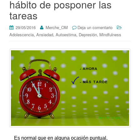
hábito de posponer las
tareas
29/05/2016
Merche_OM
Deja un comentario
,
,
,
,
Adolescencia
Ansiedad
Autoestima
Depresión
Mindfulness
Es normal que en alguna ocasión puntual,