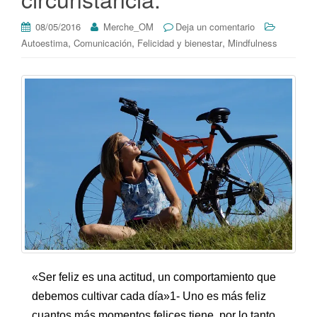
08/05/2016
Merche_OM
Deja un comentario
,
,
,
Autoestima
Comunicación
Felicidad y bienestar
Mindfulness
«Ser feliz es una actitud, un comportamiento que
debemos cultivar cada día»1- Uno es más feliz
cuantos más momentos felices tiene, por lo tanto