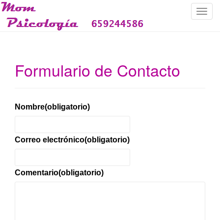
C
a
m
b
i
Formulario de Contacto
a
r
n
a
Nombre
(obligatorio)
v
e
g
Correo electrónico
(obligatorio)
a
c
i
Comentario
(obligatorio)
ó
n