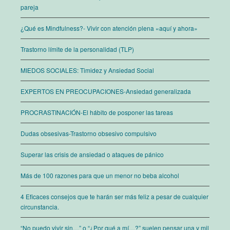
pareja
¿Qué es Mindfulness?- Vivir con atención plena «aquí y ahora»
Trastorno límite de la personalidad (TLP)
MIEDOS SOCIALES: Timidez y Ansiedad Social
EXPERTOS EN PREOCUPACIONES-Ansiedad generalizada
PROCRASTINACIÓN-El hábito de posponer las tareas
Dudas obsesivas-Trastorno obsesivo compulsivo
Superar las crisis de ansiedad o ataques de pánico
Más de 100 razones para que un menor no beba alcohol
4 Eficaces consejos que te harán ser más feliz a pesar de cualquier
circunstancia.
“No puedo vivir sin…” o “¿Por qué a mí…?” suelen pensar una y mil