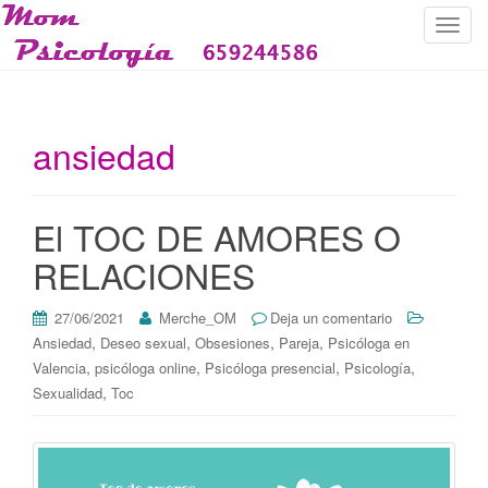
C
a
m
b
i
ansiedad
a
r
n
El TOC DE AMORES O
a
v
RELACIONES
e
g
27/06/2021
Merche_OM
Deja un comentario
a
,
,
,
,
Ansiedad
Deseo sexual
Obsesiones
Pareja
Psicóloga en
c
,
,
,
,
Valencia
psicóloga online
Psicóloga presencial
Psicología
i
,
Sexualidad
Toc
ó
n