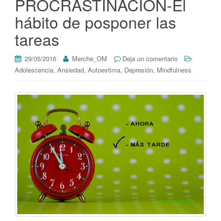
PROCRASTINACIÓN-El
hábito de posponer las
tareas
29/05/2016
Merche_OM
Deja un comentario
,
,
,
,
Adolescencia
Ansiedad
Autoestima
Depresión
Mindfulness