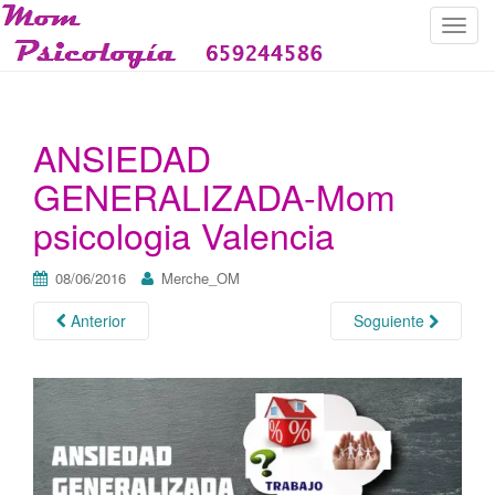
C
a
m
b
i
ANSIEDAD
a
GENERALIZADA-Mom
r
n
psicologia Valencia
a
v
08/06/2016
Merche_OM
e
g
Anterior
Soguiente
a
c
i
ó
n