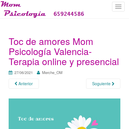
C
a
m
b
i
Toc de amores Mom
a
Psicología Valencia-
r
n
Terapia online y presencial
a
v
27/06/2021
Merche_OM
e
g
Anterior
Soguiente
a
c
i
ó
n